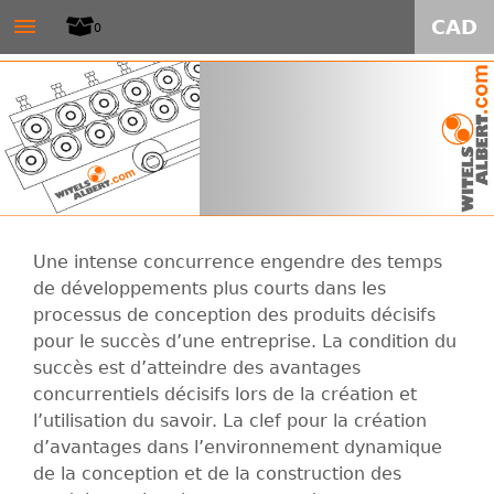
W
≡
Aller
CAD
0
au
I
contenu
T
principal
E
L
Une intense concurrence engendre des temps
S
de développements plus courts dans les
processus de conception des produits décisifs
-
pour le succès d’une entreprise. La condition du
succès est d’atteindre des avantages
A
concurrentiels décisifs lors de la création et
l’utilisation du savoir. La clef pour la création
L
d’avantages dans l’environnement dynamique
de la conception et de la construction des