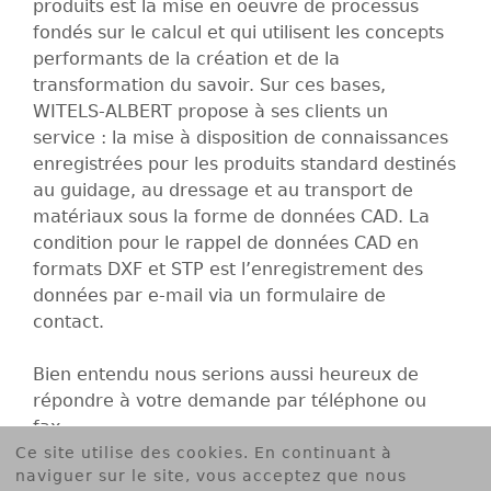
B
produits est la mise en oeuvre de processus
fondés sur le calcul et qui utilisent les concepts
E
performants de la création et de la
transformation du savoir. Sur ces bases,
R
WITELS-ALBERT propose à ses clients un
service : la mise à disposition de connaissances
T
enregistrées pour les produits standard destinés
au guidage, au dressage et au transport de
G
matériaux sous la forme de données CAD. La
condition pour le rappel de données CAD en
m
formats DXF et STP est l’enregistrement des
données par e-mail via un formulaire de
b
contact.
H
Bien entendu nous serions aussi heureux de
répondre à votre demande par téléphone ou
fax
Ce site utilise des cookies. En continuant à
naviguer sur le site, vous acceptez que nous
Contact