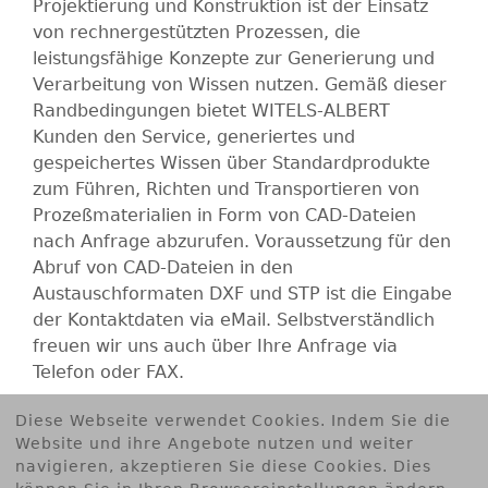
B
Projektierung und Konstruktion ist der Einsatz
von rechnergestützten Prozessen, die
E
leistungsfähige Konzepte zur Generierung und
Verarbeitung von Wissen nutzen. Gemäß dieser
R
Randbedingungen bietet WITELS-ALBERT
Kunden den Service, generiertes und
T
gespeichertes Wissen über Standardprodukte
zum Führen, Richten und Transportieren von
G
Prozeßmaterialien in Form von CAD-Dateien
nach Anfrage abzurufen. Voraussetzung für den
m
Abruf von CAD-Dateien in den
Austauschformaten DXF und STP ist die Eingabe
b
der Kontaktdaten via eMail. Selbstverständlich
freuen wir uns auch über Ihre Anfrage via
H
Telefon oder FAX.
Diese Webseite verwendet Cookies. Indem Sie die
Kontakt
Website und ihre Angebote nutzen und weiter
navigieren, akzeptieren Sie diese Cookies. Dies