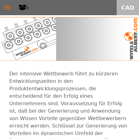
W
≡
Direkt
CAD
0
zum
I
Inhalt
T
E
L
Der intensive Wettbewerb führt zu kürzeren
S
Entwicklungszeiten in den
Produktentwicklungsprozessen, die
-
entscheidend für den Erfolg eines
Unternehmens sind. Voraussetzung für Erfolg
A
ist, daß bei der Generierung und Anwendung
von Wissen Vorteile gegenüber Wettbewerbern
L
erreicht werden. Schlüssel zur Generierung von
Vorteilen im dynamischen Umfeld der