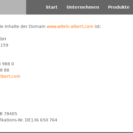
Direkt
Start
Unternehmen
Produkte
zum
Inhalt
die Inhalte der Domain
www.witels-albert.com
ist:
mbH
-159
3 988 0
8 88
albert.com
 B 78405
fikations-Nr. DE136 650 764