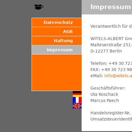
W
Impressum
0
I
Datenschutz
Verantwortlich für 
T
AGB
WITELS-ALBERT G
Haftung
E
Malteserstraße 151
Impressum
D-12277 Berlin
L
Telefon: +49 30 72
S
FAX: +49 30 723 98
eMail:
info@witels-
-
Geschäftsführer:
A
Uta Koschack
Marcus Paech
L
Handelsregister-Nr.
B
Umsatzsteueridenti
E