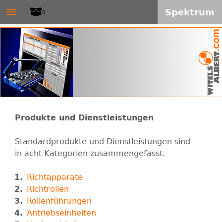
W
≡
Direkt
Spektrum
0
zum
I
Inhalt
T
E
L
Produkte und Dienstleistungen
S
Standardprodukte und Dienstleistungen sind
-
in acht Kategorien zusammengefasst.
A
Richtapparate
Richtrollen
L
Rollenführungen
Antriebseinheiten