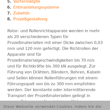
B
Vorformköpfe
Entmantelungssysteme
E
Zubehör
Prozeßgestaltung
R
Rotor- und Rollenrichtapparate werden in mehr
T
als 20 verschiedenen Typen für
Prozeßmaterialien mit einer Dicke zwischen 0,03
G
mm und 120 mm gefertigt. Die Richtrollen der
Apparate sind für
m
Prozeßmaterialgeschwindigkeiten bis 70 m/s
und für Richtkräfte bis 300 kN ausgelegt. Zur
b
Führung von Drähten, Bändern, Rohren, Kabeln
und Seilen können Rollenführungen mit einem
H
Führungsspalt von bis zu 300 mm empfohlen
werden. Der konstante oder intermittierende
Transport der Prozeßmaterialien gelingt in
engen Toleranzen über leistungsfähige
Diese Webseite verwendet Cookies. Indem Sie die
Antriebseinheiten.