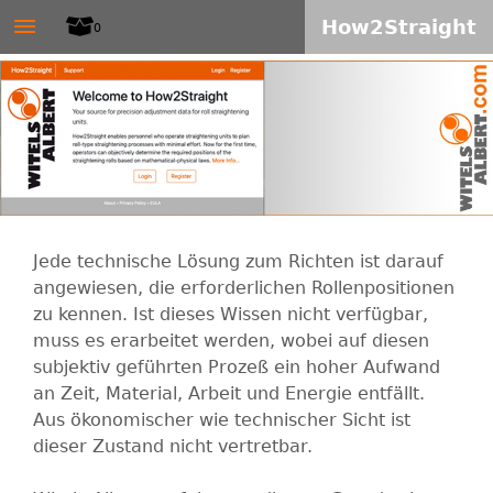
W
≡
Direkt
How2Straight
0
zum
I
Inhalt
T
E
L
Jede technische Lösung zum Richten ist darauf
S
angewiesen, die erforderlichen Rollenpositionen
zu kennen. Ist dieses Wissen nicht verfügbar,
-
muss es erarbeitet werden, wobei auf diesen
subjektiv geführten Prozeß ein hoher Aufwand
A
an Zeit, Material, Arbeit und Energie entfällt.
Aus ökonomischer wie technischer Sicht ist
L
dieser Zustand nicht vertretbar.