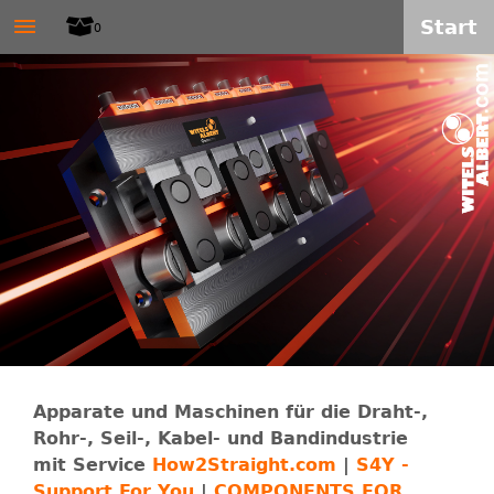
W
≡
Direkt
Start
0
zum
I
Inhalt
T
E
L
S
-
A
Apparate und Maschinen für die Draht-,
Rohr-, Seil-, Kabel- und Bandindustrie
L
mit Service
How2Straight.com
|
S4Y -
Support For You
|
COMPONENTS FOR