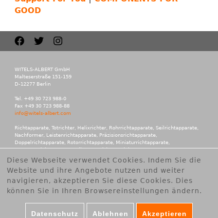
B
GOOD
E
R
T
WITELS-ALBERT GmbH
Malteserstraße 151-159
D-12277 Berlin
G
Tel. +49 30 723 988-0
Fax +49 30 723 988-88
info@witels-albert.com
m
Richtapparate, Totrichter, Helixrichter, Rohrrichtapparate, Seilrichtapparate,
Nachformer, Leistenrichtapparate, Präzisionsrichtapparate,
b
Doppelrichtapparate, Rotorrichtapparate, Miniaturrichtapparate,
Kassettenrichtapparate, Teilautomatisierte, Richtapparate,
Richtrollen, Führungsrollen, Rollenführungen, Führungen, Kalibrierapparate,
Diese Webseite verwendet Cookies. Indem Sie die
H
Arrondierapparate, Transportrollen, Vorschübe, Anrtiebseinheiten,
Website und ihre Angebote nutzen und weiter
Vorformgeräte, Vorformköpfe, Entmanteler, Längenmesseinrichtungen,
Zubehör, Aufbiegemaschinen, Richtmaschinen, Brünieren.
navigieren, akzeptieren Sie diese Cookies. Dies
können Sie in Ihren Browsereinstellungen ändern.
Cookies akzeptieren
Datenschutz
Ablehnen
Akzeptieren