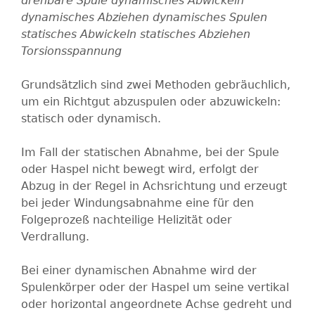
B
drehbare Spule
dynamisches Abwickeln
dynamisches Abziehen
dynamisches Spulen
E
statisches Abwickeln
statisches Abziehen
Torsionsspannung
R
Grundsätzlich sind zwei Methoden gebräuchlich,
T
um ein Richtgut abzuspulen oder abzuwickeln:
statisch oder dynamisch.
G
Im Fall der statischen Abnahme, bei der Spule
m
oder Haspel nicht bewegt wird, erfolgt der
Abzug in der Regel in Achsrichtung und erzeugt
b
bei jeder Windungsabnahme eine für den
Folgeprozeß nachteilige Helizität oder
H
Verdrallung.
Bei einer dynamischen Abnahme wird der
Spulenkörper oder der Haspel um seine vertikal
oder horizontal angeordnete Achse gedreht und