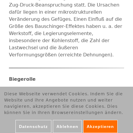
Zug-Druck-Beanspruchung statt. Die Ursachen
dafür liegen in einer mikrostrukturellen
Veränderung des Gefüges. Einen Einfluß auf die
Größe des Bauschinger-Effektes haben u. a. der
Werkstoff, die Legierungselemente,
insbesondere der Kohlenstoff, die Zahl der
Lastwechsel und die äußeren
Verformungsgrößen (erreichte Dehnungen).
Biegerolle
biegewirksame Rolle
Biegerolle
Diese Webseite verwendet Cookies. Indem Sie die
Umschlingung
Website und ihre Angebote nutzen und weiter
navigieren, akzeptieren Sie diese Cookies. Dies
können Sie in Ihren Browsereinstellungen ändern.
Als Biegerolle wird eine drehbare Rolle (Scheibe)
bezeichnet, bei deren teilweiser oder
Datenschutz
Ablehnen
Akzeptieren
vollständiger Umschlingung das Richtgut