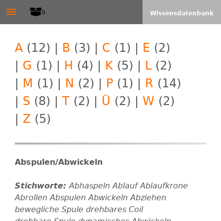
W
≡
Direkt
0
Wissensdatenbank
zum
I
Inhalt
A
(12)
|
B
(3)
|
C
(1)
|
E
(2)
T
|
G
(1)
|
H
(4)
|
K
(5)
|
L
(2)
E
|
M
(1)
|
N
(2)
|
P
(1)
|
R
(14)
|
S
(8)
|
T
(2)
|
Ü
(2)
|
W
(2)
L
|
Z
(5)
S
-
Abspulen/Abwickeln
A
Abhaspeln
Ablauf
Ablaufkrone
L
Abrollen
Abspulen
Abwickeln
Abziehen
bewegliche Spule
drehbares Coil